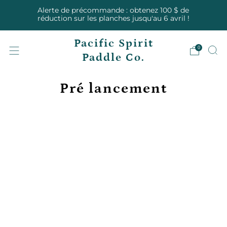
Alerte de précommande : obtenez 100 $ de
réduction sur les planches jusqu'au 6 avril !
Pacific Spirit
0
Paddle Co.
Pré lancement